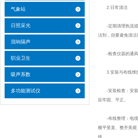
2.日常清洁
气象站
日照采光
-定期清理热流巡检
洁剂，但要避免清洁
混响隔声
-检查仪器的通风
职业卫生
3.安装与布线维
吸声系数
多功能测试仪
-安装检查：安装前
应牢固、平正。
-布线整理：电缆(
横平竖直、整齐美观
线。