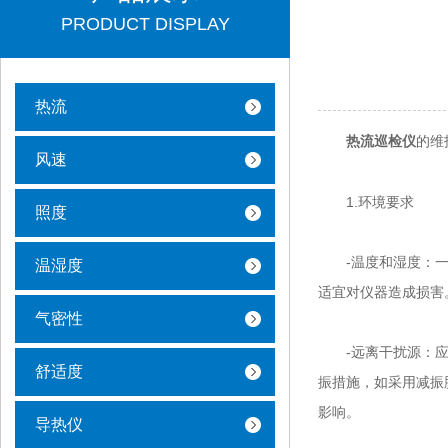
PRODUCT DISPLAY
热流
的维
热流巡检仪
风速
1.环境要求
照度
-温度和湿度：一般
温湿度
适宜对仪器造成损害
气密性
-远离干扰源：应使
舒适度
振措施，如采用减振
影响。
导热仪