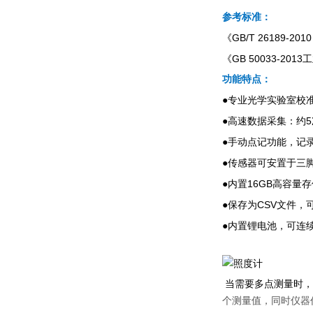
参考标准：
GB/T 26189-201
《
GB 50033-2013
《
工
功能特点：
●
专业光学实验室校
●
5
高速数据采集：约
●
手动点记功能，记
●
传感器可安置于三
●
16GB
内置
高容量存
●
CSV
保存为
文件，
●
内置锂电池，可连
当需要多点测量时，
个测量值，同时仪器