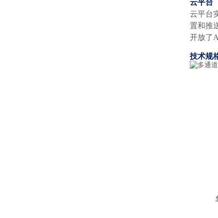
云平台
云平台
置和推
开放了
A
技术规