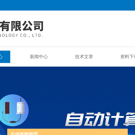
心
新闻中心
技术文章
资料下