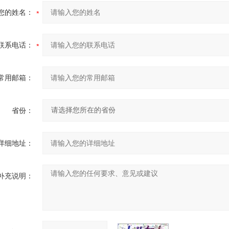
您的姓名：
联系电话：
常用邮箱：
省份：
详细地址：
补充说明：