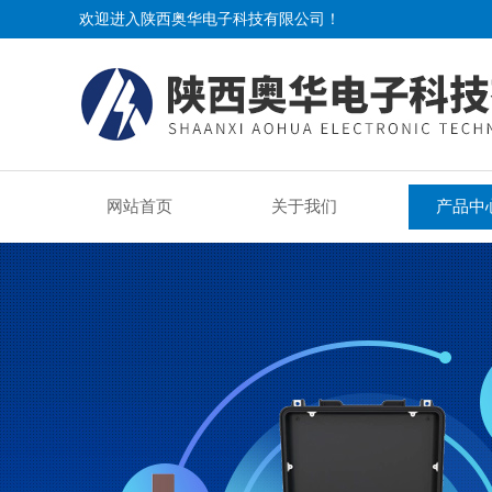
欢迎进入陕西奥华电子科技有限公司！
网站首页
关于我们
产品中