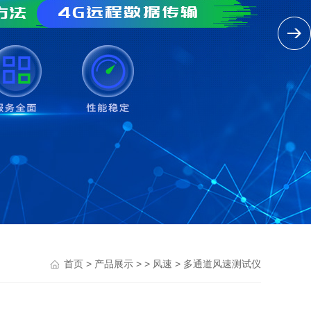
>
> >
> 多通道风速测试仪
首页
产品展示
风速