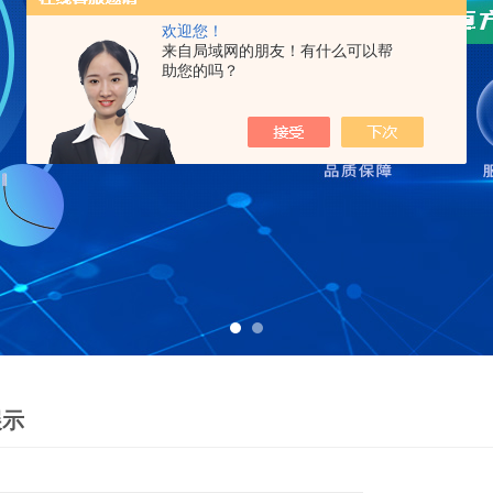
欢迎您！
来自局域网的朋友！有什么可以帮
助您的吗？
展示