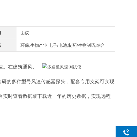
间
面议
域
环保,生物产业,电子/电池,制药/生物制药,综合
速。在建筑通风、
自研的多种型号风速
传感器探头，配套专用支架可实现
台
实时查看数据或下载近一年的历史数据，实现远程