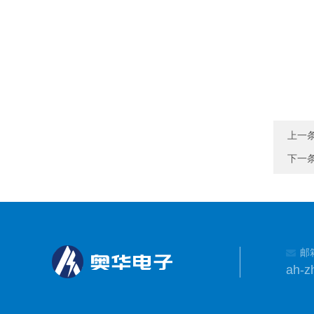
上一
下一
邮
ah-z