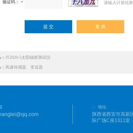
验证码：
请输入计算结果
条：
JT2020-5太阳辐射测试仪
条：
风速传感器、变送器
箱
地址
hanglei@qq.com
陕西省西安市高新区
际广场C座1311室