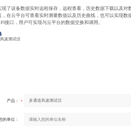
实现了设备数据实时远程保存，远程查看，历史数据下载以及对
送，在云平台可查看实时测量数值以及历史
曲线，也可以实现数
PI
接口，用户可实现与
云平台的数据交换和调用。
格
产品：
您的单位：